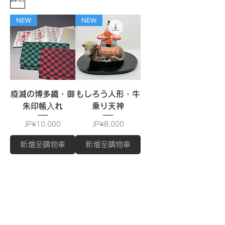
NEW
NEW
疫滅の博多織・御
もしろう人形・牛
朱印帳⼊れ
乗り天神
價格
價格
JP¥10,000
JP¥8,000
新增至購物車
新增至購物車